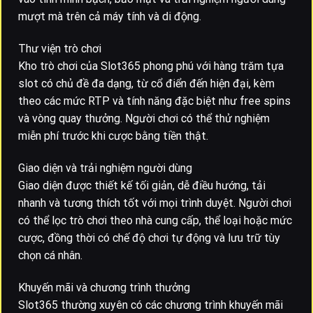
mượt mà trên cả máy tính và di động.
Thư viện trò chơi
Kho trò chơi của Slot365 phong phú với hàng trăm tựa
slot có chủ đề đa dạng, từ cổ điển đến hiện đại, kèm
theo các mức RTP và tính năng đặc biệt như free spins
và vòng quay thưởng. Người chơi có thể thử nghiệm
miễn phí trước khi cược bằng tiền thật.
Giao diện và trải nghiệm người dùng
Giao diện được thiết kế tối giản, dễ điều hướng, tải
nhanh và tương thích tốt với mọi trình duyệt. Người chơi
có thể lọc trò chơi theo nhà cung cấp, thể loại hoặc mức
cược, đồng thời có chế độ chơi tự động và lưu trữ tùy
chọn cá nhân.
Khuyến mãi và chương trình thưởng
Slot365 thường xuyên có các chương trình khuyến mãi