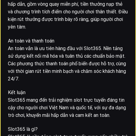
hấp dẫn, gồm vòng quay miễn phí, tiền thưởng nạp thẻ
và chương trình tích điểm cho người chơi thân thiết. Điều
kiện rút thưởng được trình bày rõ ràng, giúp người chơi
yên tâm.
An toàn và thanh toán
An toàn vẫn là ưu tiên hàng đầu với Slot365. Nền tảng
sử dụng kết nối mã hóa và tuân thủ các chuẩn bảo mật.
Các phương thức thanh toán phổ biến được hỗ trợ, cùng
với thời gian rút tiền minh bạch và chăm sóc khách hàng
24/7.
Kết luận
Slot365 mang đến trải nghiệm slot trực tuyến đáng tin
cậy cho người chơi Việt Nam và quốc tế, với sự đa dạng
trò chơi, khuyến mãi hấp dẫn và cam kết an toàn.
Slot365 là gì?