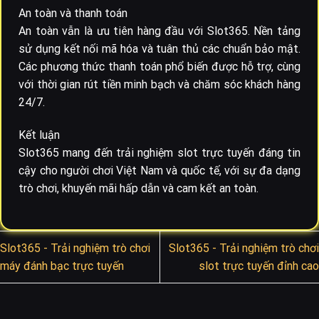
An toàn và thanh toán
An toàn vẫn là ưu tiên hàng đầu với Slot365. Nền tảng
sử dụng kết nối mã hóa và tuân thủ các chuẩn bảo mật.
Các phương thức thanh toán phổ biến được hỗ trợ, cùng
với thời gian rút tiền minh bạch và chăm sóc khách hàng
24/7.
Kết luận
Slot365 mang đến trải nghiệm slot trực tuyến đáng tin
cậy cho người chơi Việt Nam và quốc tế, với sự đa dạng
trò chơi, khuyến mãi hấp dẫn và cam kết an toàn.
Slot365 - Trải nghiệm trò chơi
Slot365 - Trải nghiệm trò chơi
máy đánh bạc trực tuyến
slot trực tuyến đỉnh cao