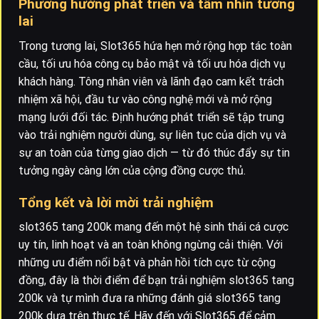
Phương hướng phát triển và tầm nhìn tương
lai
Trong tương lai, Slot365 hứa hẹn mở rộng hợp tác toàn
cầu, tối ưu hóa công cụ bảo mật và tối ưu hóa dịch vụ
khách hàng. Tông nhân viên và lãnh đạo cam kết trách
nhiệm xã hội, đầu tư vào công nghệ mới và mở rộng
mạng lưới đối tác. Định hướng phát triển sẽ tập trung
vào trải nghiệm người dùng, sự liên tục của dịch vụ và
sự an toàn của từng giao dịch — từ đó thúc đẩy sự tin
tưởng ngày càng lớn của cộng đồng cược thủ.
Tổng kết và lời mời trải nghiệm
slot365 tang 200k mang đến một hệ sinh thái cá cược
uy tín, linh hoạt và an toàn không ngừng cải thiện. Với
những ưu điểm nổi bật và phản hồi tích cực từ cộng
đồng, đây là thời điểm để bạn trải nghiệm slot365 tang
200k và tự mình đưa ra những đánh giá slot365 tang
200k dựa trên thực tế. Hãy đến với Slot365 để cảm