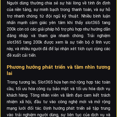
Người dùng thường chia sẻ sự hài lòng về tính ổn định
của nền tảng, sự minh bạch trong thanh toán, và sự hỗ
trợ nhanh chóng từ đội ngũ kỹ thuật. Nhiều bình luận
nhấn mạnh cảm giác yên tâm khi thấy slot365 tang
200k còn có các giải pháp hỗ trợ phù hợp như hướng dẫn
đăng nhập và tham gia nhanh chóng. Trải nghiệm
slot365 tang 200k được xem là sự tiến bộ ở lĩnh vực
này, và nhiều người đã để lại nhận xét tích cực cùng các
đề xuất cải tiến.
Phương hướng phát triển và tầm nhìn tương
lai
Trong tương lai, Slot365 hứa hẹn mở rộng hợp tác toàn
cầu, tối ưu hóa công cụ bảo mật và tối ưu hóa dịch vụ
khách hàng. Tông nhân viên và lãnh đạo cam kết trách
nhiệm xã hội, đầu tư vào công nghệ mới và mở rộng
mạng lưới đối tác. Định hướng phát triển sẽ tập trung
vào trải nghiệm người dùng, sự liên tục của dịch vụ và