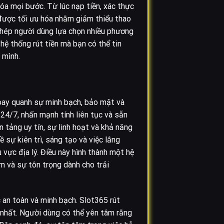
hóa mọi bước. Từ lúc nạp tiền, xác thực
h được tối ưu hóa nhằm giảm thiểu thao
o phép người dùng lựa chọn nhiều phương
hệ thống rút tiền mà bạn có thể tin
 mình.
xoay quanh sự minh bạch, bảo mật và
24/7, nhấn mạnh tính liên tục và sẵn
 tảng uy tín, sự linh hoạt và khả năng
 sự kiên trì, sáng tạo và việc lắng
 vực địa lý. Điều này hình thành một hệ
m và sự tôn trọng dành cho trải
an toàn và minh bạch. Slot365 rút
o nhất. Người dùng có thể yên tâm rằng