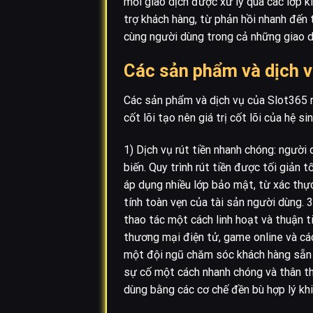
mỗi giao dịch được xử lý qua các lớp k
trợ khách hàng, từ phản hồi nhanh đến 
cùng người dùng trong cả những giao d
Các sản phẩm và dịch v
Các sản phẩm và dịch vụ của Slot365 rú
cốt lõi tạo nên giá trị cốt lõi của hệ sin
1) Dịch vụ rút tiền nhanh chóng: người 
biến. Quy trình rút tiền được tối giản 
áp dụng nhiều lớp bảo mật, từ xác thực
tính toàn vẹn của tài sản người dùng. 3
thao tác một cách linh hoạt và thuận t
thương mại điện tử, game online và các
một đội ngũ chăm sóc khách hàng sẵn s
sự cố một cách nhanh chóng và thân thi
dùng bằng các cơ chế đền bù hợp lý khi