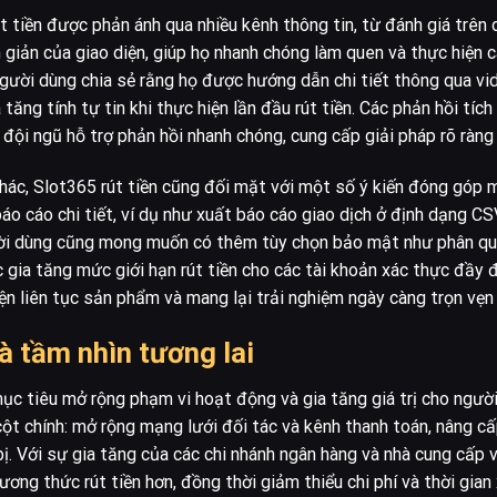
t tiền được phản ánh qua nhiều kênh thông tin, từ đánh giá trên
giản của giao diện, giúp họ nhanh chóng làm quen và thực hiện c
người dùng chia sẻ rằng họ được hướng dẫn chi tiết thông qua vide
ăng tính tự tin khi thực hiện lần đầu rút tiền. Các phản hồi tíc
, đội ngũ hỗ trợ phản hồi nhanh chóng, cung cấp giải pháp rõ ràng 
 khác, Slot365 rút tiền cũng đối mặt với một số ý kiến đóng góp
báo cáo chi tiết, ví dụ như xuất báo cáo giao dịch ở định dạng C
gười dùng cũng mong muốn có thêm tùy chọn bảo mật như phân qu
 gia tăng mức giới hạn rút tiền cho các tài khoản xác thực đầy 
iện liên tục sản phẩm và mang lại trải nghiệm ngày càng trọn vẹ
à tầm nhìn tương lai
mục tiêu mở rộng phạm vi hoạt động và gia tăng giá trị cho người
cột chính: mở rộng mạng lưới đối tác và kênh thanh toán, nâng 
ị. Với sự gia tăng của các chi nhánh ngân hàng và nhà cung cấp ví
ơng thức rút tiền hơn, đồng thời giảm thiểu chi phí và thời gian