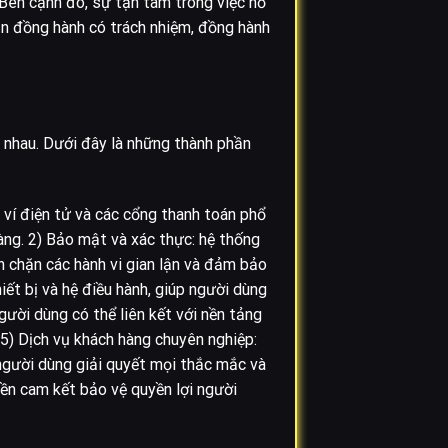
 Bên cạnh đó, sự tận tâm trong việc hỗ
bạn đồng hành có trách nhiệm, đồng hành
c nhau. Dưới đây là những thành phần
, ví điện tử và các cổng thanh toán phổ
 ràng. 2) Bảo mật và xác thực: hệ thống
n chặn các hành vi gian lận và đảm bảo
hiết bị và hệ điều hành, giúp người dùng
gười dùng có thể liên kết với nền tảng
 5) Dịch vụ khách hàng chuyên nghiệp:
 người dùng giải quyết mọi thắc mắc và
iền cam kết bảo vệ quyền lợi người