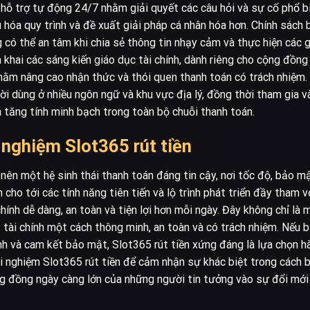
 hỗ trợ tự động 24/7 nhằm giải quyết các câu hỏi và sự cố phổ 
u hóa quy trình và đề xuất giải pháp cá nhân hóa hơn. Chính sách
ó thể an tâm khi chia sẻ thông tin nhạy cảm và thực hiện các gi
 khai các sáng kiến giáo dục tài chính, dành riêng cho cộng đồng
nhằm nâng cao nhận thức và thói quen thanh toán có trách nhiệm
ời dùng ở nhiều ngôn ngữ và khu vực địa lý, đồng thời tham gia 
 tăng tính minh bạch trong toàn bộ chuỗi thanh toán.
i nghiệm Slot365 rút tiền
 nên một hệ sinh thái thanh toán đáng tin cậy, nơi tốc độ, bảo 
cho tới các tính năng tiên tiến và lộ trình phát triển đầy tham
ính dễ dàng, an toàn và tiện lợi hơn mỗi ngày. Đây không chỉ là 
 tài chính một cách thông minh, an toàn và có trách nhiệm. Nếu 
ình và cam kết bảo mật, Slot365 rút tiền xứng đáng là lựa chọn h
ải nghiệm Slot365 rút tiền để cảm nhận sự khác biệt trong cách b
g đồng ngày càng lớn của những người tin tưởng vào sự đổi mới 