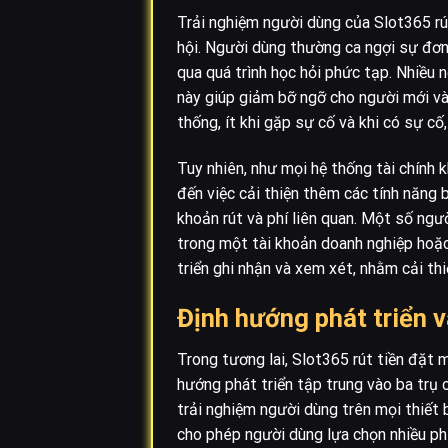
Trải nghiệm người dùng của Slot365 rú
hội. Người dùng thường ca ngợi sự đơn 
qua quá trình học hỏi phức tạp. Nhiều 
này giúp giảm bỡ ngỡ cho người mới và t
thống, ít khi gặp sự cố và khi có sự cố
Tuy nhiên, như mọi hệ thống tài chính
đến việc cải thiện thêm các tính năng 
khoản rút và phí liên quan. Một số n
trong một tài khoản doanh nghiệp hoặc
triển ghi nhận và xem xét, nhằm cải th
Định hướng phát triển v
Trong tương lai, Slot365 rút tiền đặt 
hướng phát triển tập trung vào ba trụ 
trải nghiệm người dùng trên mọi thiết b
cho phép người dùng lựa chọn nhiều phư