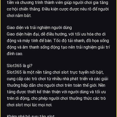
tiền và chương trình thành viên giúp người chơi gia tăng
cơ hội chiến thắng. Điều kiện cược được nêu rõ để người
chơi nắm bắt.
Giao diện và trải nghiệm người dùng
Giao diện hiện đại, dễ điều hướng, với tối ưu hóa cho di
động và máy tính để bàn. Tốc độ tải nhanh, đồ họa sống
động và âm thanh sống động tạo nên trải nghiệm giải trí
đỉnh cao.
Slot365 là gì?
Slot365 là một nền tảng chơi slot trực tuyến nổi bật,
cung cấp các trò chơi từ nhiều nhà phát triển và các giải
thưởng hấp dẫn cho người chơi trên toàn thế giới. Nền
tảng được thiết kế thân thiện với người dùng và tối ưu
trên di động, cho phép người chơi thưởng thức các trò
chơi slot mọi lúc mọi nơi.
Khám phá bộ sưu tập slot