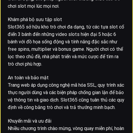
chơi slot mọi lúc mọi nơi.
Khám phá bộ sưu tập slot
Slot365 sở hữu kho trò chơi đa dạng, từ các tựa slot cổ
điển 3 bánh đến những video slots hiện đại 5 hoặc 6
bánh với đồ họa sống động và tính năng đặc sắc như
free spins, multiplier và bonus game. Người chơi có thể
lọc theo chủ đề, nhà phát triển và mức cược để tìm ra
trò chơi phù hợp.
An toàn và bảo mật
Trang web áp dụng công nghệ mã hóa SSL, quy trình xác
thực người dùng và các biện pháp chống gian lận để bảo
vệ thông tin và giao dịch. Slot365 cũng tuân thủ các quy
định về công bằng trò chơi và trả thưởng minh bạch.
Khuyến mãi và ưu đãi
Nhiều chương trình chào mừng, vòng quay miễn phí, hoàn