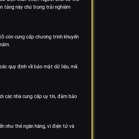
n tảng này chú trọng trải nghiệm
365 còn cung cấp chương trình khuyến
 năm.
 các quy định về bảo mật dữ liệu, mã
với các nhà cung cấp uy tín, đảm bảo
n như thẻ ngân hàng, ví điện tử và