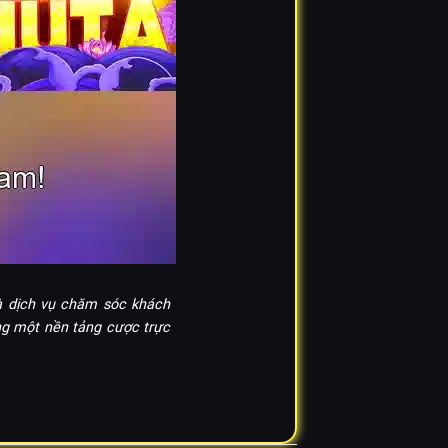
và dịch vụ chăm sóc khách
ong một nền tảng cược trực