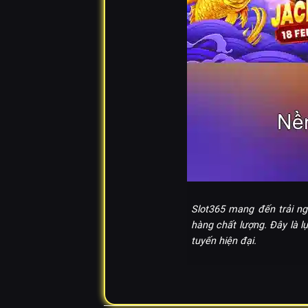
Slot365 mang đến trải ng
hàng chất lượng. Đây là l
tuyến hiện đại.