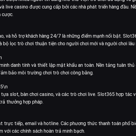
à live casino được cung cấp bởi các nhà phát triển hàng đầu. Nề
a cược.
o, và hỗ trợ khách hàng 24/7 là những điểm mạnh nổi bật. Slot
à bộ lọc trò chơi thuận tiện cho người chơi mới và người chơi lâu
n
minh danh tính và thiết lập mật khẩu an toàn. Nền tảng tuân thủ
 đảm bảo môi trường chơi trò chơi công bằng.
65
\n
ựa slot, bàn chơi casino, và các trò chơi live. Slot365 hợp tác 
 trả thưởng hợp pháp.
 trực tiếp, email và hotline. Các phương thức thanh toán phổ biế
m với các chính sách hoàn trả minh bạch.