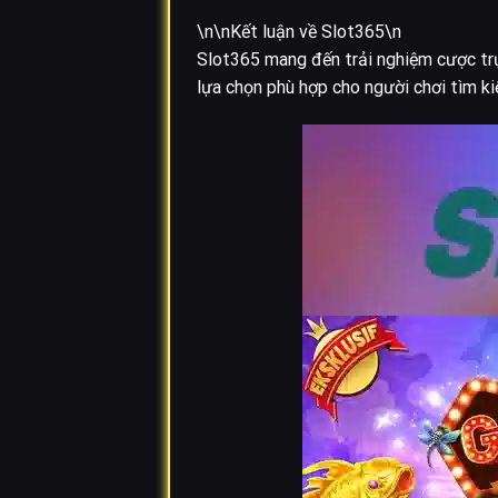
\n
\n
Kết luận về Slot365
\n
Slot365 mang đến trải nghiệm cược trự
lựa chọn phù hợp cho người chơi tìm ki