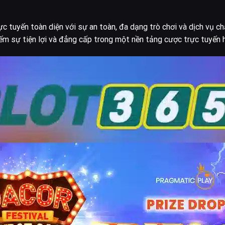
c tuyến toàn diện với sự an toàn, đa dạng trò chơi và dịch vụ c
ếm sự tiện lợi và đẳng cấp trong một nền tảng cược trực tuyến h