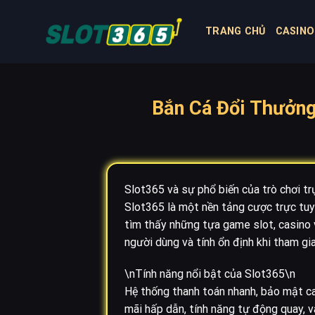
Skip
to
TRANG CHỦ
CASINO
content
Bắn Cá Đổi Thưởng 
Slot365 và sự phổ biến của trò chơi tr
Slot365 là một nền tảng cược trực tuyế
tìm thấy những tựa game slot, casino v
người dùng và tính ổn định khi tham gi
\n
Tính năng nổi bật của Slot365
\n
Hệ thống thanh toán nhanh, bảo mật ca
mãi hấp dẫn, tính năng tự động quay, v