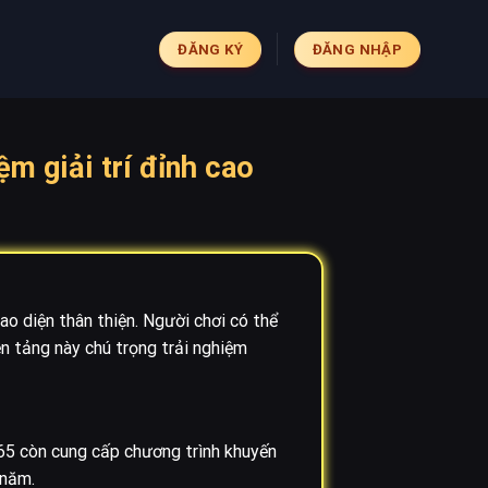
ĐĂNG KÝ
ĐĂNG NHẬP
m giải trí đỉnh cao
ao diện thân thiện. Người chơi có thể
n tảng này chú trọng trải nghiệm
365 còn cung cấp chương trình khuyến
 năm.