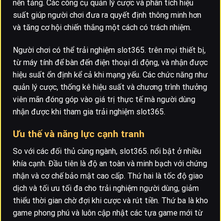
nền tảng. Các công cụ quản lý cược và phân tích hiệu
suất giúp người chơi đưa ra quyết định thông minh hơn
và tăng cơ hội chiến thắng một cách có trách nhiệm.
Người chơi có thể trải nghiệm slot365. trên mọi thiết bị,
từ máy tính để bàn đến điện thoại di động, và nhận được
hiệu suất ổn định kể cả khi mạng yếu. Các chức năng như
quản lý cược, thống kê hiệu suất và chương trình thưởng
viên mãn đóng góp vào giá trị thực tế mà người dùng
nhận được khi tham gia trải nghiệm slot365.
Ưu thế và năng lực cạnh tranh
So với các đối thủ cùng ngành, slot365. nổi bật ở nhiều
khía cạnh. Đầu tiên là độ an toàn và minh bạch với chứng
nhận và cơ chế bảo mật cao cấp. Thứ hai là tốc độ giao
dịch và tối ưu tối đa cho trải nghiệm người dùng, giảm
thiểu thời gian chờ đợi khi cược và rút tiền. Thứ ba là kho
game phong phú và luôn cập nhật các tựa game mới từ