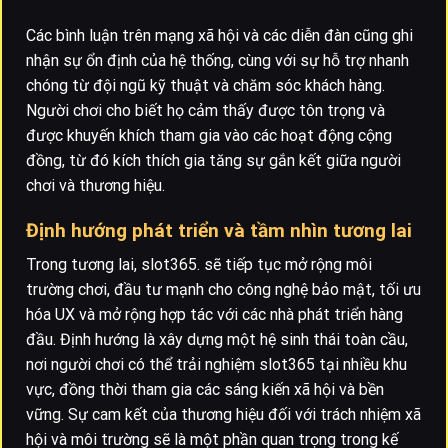
Các bình luận trên mạng xã hội và các diễn đàn cũng ghi
nhận sự ổn định của hệ thống, cùng với sự hỗ trợ nhanh
chóng từ đội ngũ kỹ thuật và chăm sóc khách hàng.
Người chơi cho biết họ cảm thấy được tôn trọng và
được khuyến khích tham gia vào các hoạt động cộng
đồng, từ đó kích thích gia tăng sự gắn kết giữa người
chơi và thương hiệu.
Định hướng phát triển và tầm nhìn tương lai
Trong tương lai, slot365. sẽ tiếp tục mở rộng môi
trường chơi, đầu tư mạnh cho công nghệ bảo mật, tối ưu
hóa UX và mở rộng hợp tác với các nhà phát triển hàng
đầu. Định hướng là xây dựng một hệ sinh thái toàn cầu,
nơi người chơi có thể trải nghiệm slot365 tại nhiều khu
vực, đồng thời tham gia các sáng kiến xã hội và bền
vững. Sự cam kết của thương hiệu đối với trách nhiệm xã
hội và môi trường sẽ là một phần quan trọng trong kế