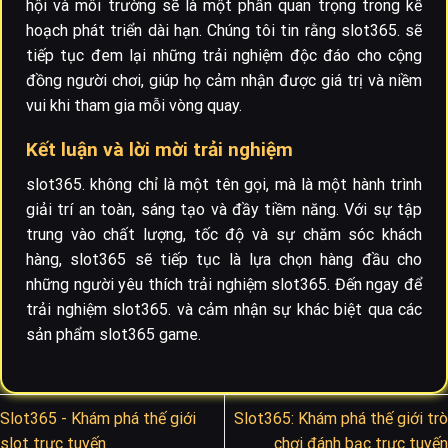
hội và môi trường sẽ là một phần quan trọng trong kế
hoạch phát triển dài hạn. Chúng tôi tin rằng slot365. sẽ
tiếp tục đem lại những trải nghiệm độc đáo cho cộng
đồng người chơi, giúp họ cảm nhận được giá trị và niềm
vui khi tham gia mỗi vòng quay.
Kết luận và lời mời trải nghiệm
slot365. không chỉ là một tên gọi, mà là một hành trình
giải trí an toàn, sáng tạo và đầy tiềm năng. Với sự tập
trung vào chất lượng, tốc độ và sự chăm sóc khách
hàng, slot365 sẽ tiếp tục là lựa chọn hàng đầu cho
những người yêu thích trải nghiệm slot365. Đến ngay để
trải nghiệm slot365. và cảm nhận sự khác biệt qua các
sản phẩm slot365 game.
Slot365 - Khám phá thế giới
Slot365: Khám phá thế giới trò
slot trực tuyến
chơi đánh bạc trực tuyến