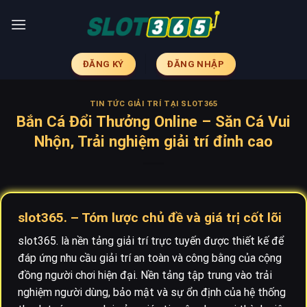
Skip
to
content
ĐĂNG KÝ
ĐĂNG NHẬP
TIN TỨC GIẢI TRÍ TẠI SLOT365
Bắn Cá Đổi Thưởng Online – Săn Cá Vui
Nhộn, Trải nghiệm giải trí đỉnh cao
slot365. – Tóm lược chủ đề và giá trị cốt lõi
slot365. là nền tảng giải trí trực tuyến được thiết kế để
đáp ứng nhu cầu giải trí an toàn và công bằng của cộng
đồng người chơi hiện đại. Nền tảng tập trung vào trải
nghiệm người dùng, bảo mật và sự ổn định của hệ thống