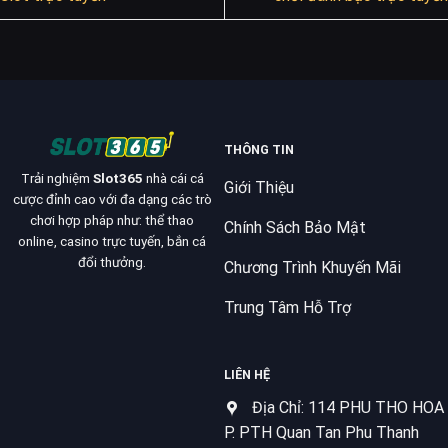
THÔNG TIN
Trải nghiệm
Slot365
nhà cái cá
Giới Thiệu
cược đỉnh cao với đa dạng các trò
chơi hợp pháp như: thể thao
Chính Sách Bảo Mật
online, casino trực tuyến, bắn cá
đổi thưởng.
Chương Trình Khuyến Mãi
Trung Tâm Hỗ Trợ
LIÊN HỆ
Địa Chỉ: 114 PHU THO HOA
P. PTH Quan Tan Phu Thanh