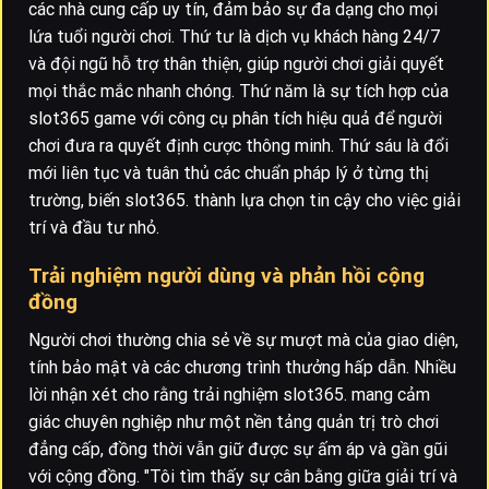
các nhà cung cấp uy tín, đảm bảo sự đa dạng cho mọi
lứa tuổi người chơi. Thứ tư là dịch vụ khách hàng 24/7
và đội ngũ hỗ trợ thân thiện, giúp người chơi giải quyết
mọi thắc mắc nhanh chóng. Thứ năm là sự tích hợp của
slot365 game với công cụ phân tích hiệu quả để người
chơi đưa ra quyết định cược thông minh. Thứ sáu là đổi
mới liên tục và tuân thủ các chuẩn pháp lý ở từng thị
trường, biến slot365. thành lựa chọn tin cậy cho việc giải
trí và đầu tư nhỏ.
Trải nghiệm người dùng và phản hồi cộng
đồng
Người chơi thường chia sẻ về sự mượt mà của giao diện,
tính bảo mật và các chương trình thưởng hấp dẫn. Nhiều
lời nhận xét cho rằng trải nghiệm slot365. mang cảm
giác chuyên nghiệp như một nền tảng quản trị trò chơi
đẳng cấp, đồng thời vẫn giữ được sự ấm áp và gần gũi
với cộng đồng. "Tôi tìm thấy sự cân bằng giữa giải trí và