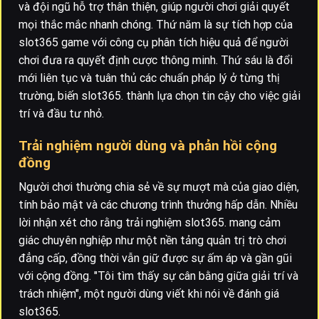
và đội ngũ hỗ trợ thân thiện, giúp người chơi giải quyết
mọi thắc mắc nhanh chóng. Thứ năm là sự tích hợp của
slot365 game với công cụ phân tích hiệu quả để người
chơi đưa ra quyết định cược thông minh. Thứ sáu là đổi
mới liên tục và tuân thủ các chuẩn pháp lý ở từng thị
trường, biến slot365. thành lựa chọn tin cậy cho việc giải
trí và đầu tư nhỏ.
Trải nghiệm người dùng và phản hồi cộng
đồng
Người chơi thường chia sẻ về sự mượt mà của giao diện,
tính bảo mật và các chương trình thưởng hấp dẫn. Nhiều
lời nhận xét cho rằng trải nghiệm slot365. mang cảm
giác chuyên nghiệp như một nền tảng quản trị trò chơi
đẳng cấp, đồng thời vẫn giữ được sự ấm áp và gần gũi
với cộng đồng. "Tôi tìm thấy sự cân bằng giữa giải trí và
trách nhiệm", một người dùng viết khi nói về đánh giá
slot365.