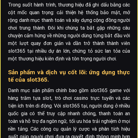
Trong suốt hành trình, thương hiệu đã ghi dấu bằng các
cột mốc quan trọng: cải thiện hệ thống bảo mật, mở
rộng danh mục thanh toán và xây dựng cộng đồng người
chơi trung thành. Đôi khi chúng ta bắt gặp những câu
chuyện cảm hứng về những người dùng từng bắt đầu với
một lượt quay đơn giản và dần trở thành thành viên
slot365 tại nhiều dự án lớn, chứng tỏ sức lan tỏa của
một thương hiệu kiên định và tôn trọng người chơi.
Sản phẩm và dịch vụ cốt lõi: ứng dụng thực
tế của slot365.
Danh mục sản phẩm chính bao gồm slot365 game với
hàng trăm tựa slot, trò chơi casino trực tuyến và các
tiện ích trên di động. Với slot365 tại, người dùng ở nhiều
quốc gia có thể truy cập nhanh chóng, thanh toán an
toàn và hỗ trợ đa ngôn ngữ, tối ưu hóa trải nghiệm ở mọi
nền tảng. Các công cụ quản lý cược và phân tích hiệu
suất giúp người chơi đưa ra quyết định thông minh hơn