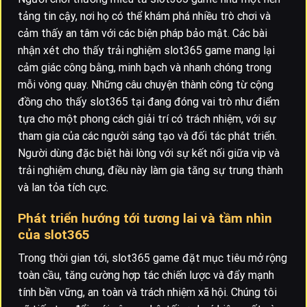
tảng tin cậy, nơi họ có thể khám phá nhiều trò chơi và
cảm thấy an tâm với các biện pháp bảo mật. Các bài
nhận xét cho thấy trải nghiệm slot365 game mang lại
cảm giác công bằng, minh bạch và nhanh chóng trong
mỗi vòng quay. Những câu chuyện thành công từ cộng
đồng cho thấy slot365 tại đang đóng vai trò như điểm
tựa cho một phong cách giải trí có trách nhiệm, với sự
tham gia của các người sáng tạo và đối tác phát triển.
Người dùng đặc biệt hài lòng với sự kết nối giữa vip và
trải nghiệm chung, điều này làm gia tăng sự trung thành
và lan tỏa tích cực.
Phát triển hướng tới tương lai và tầm nhìn
của slot365
Trong thời gian tới, slot365 game đặt mục tiêu mở rộng
toàn cầu, tăng cường hợp tác chiến lược và đẩy mạnh
tính bền vững, an toàn và trách nhiệm xã hội. Chúng tôi