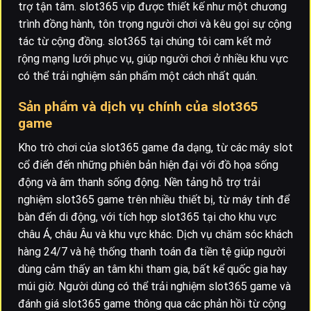
trợ tận tâm. slot365 vip được thiết kế như một chương
trình đồng hành, tôn trọng người chơi và kêu gọi sự cộng
tác từ cộng đồng. slot365 tại chúng tôi cam kết mở
rộng mạng lưới phục vụ, giúp người chơi ở nhiều khu vực
có thể trải nghiệm sản phẩm một cách nhất quán.
Sản phẩm và dịch vụ chính của slot365
game
Kho trò chơi của slot365 game đa dạng, từ các máy slot
cổ điển đến những phiên bản hiện đại với đồ họa sống
động và âm thanh sống động. Nền tảng hỗ trợ trải
nghiệm slot365 game trên nhiều thiết bị, từ máy tính để
bàn đến di động, với tích hợp slot365 tại cho khu vực
châu Á, châu Âu và khu vực khác. Dịch vụ chăm sóc khách
hàng 24/7 và hệ thống thanh toán đa tiền tệ giúp người
dùng cảm thấy an tâm khi tham gia, bất kể quốc gia hay
múi giờ. Người dùng có thể trải nghiệm slot365 game và
đánh giá slot365 game thông qua các phản hồi từ cộng