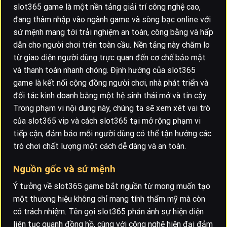
slot365 game là một nền tảng giải trí công nghệ cao,
đang thâm nhập vào ngành game và sòng bạc online với
sứ mệnh mang tới trải nghiệm an toàn, công bằng và hấp
dẫn cho người chơi trên toàn cầu. Nền tảng này chăm lo
từ giao diện người dùng trực quan đến cơ chế bảo mật
và thanh toán nhanh chóng. Định hướng của slot365
game là kết nối cộng đồng người chơi, nhà phát triển và
đối tác kinh doanh bằng một hệ sinh thái mở và tin cậy.
Trong phạm vi nội dung này, chúng ta sẽ xem xét vai trò
của slot365 vip và cách slot365 tại mở rộng phạm vi
tiếp cận, đảm bảo mỗi người dùng có thể tận hưởng các
trò chơi chất lượng một cách dễ dàng và an toàn.
Nguồn gốc và sứ mệnh
Ý tưởng về slot365 game bắt nguồn từ mong muốn tạo
một thương hiệu không chỉ mang tính thẩm mỹ mà còn
có trách nhiệm. Tên gọi slot365 phản ánh sự hiện diện
liên tục quanh đồng hồ, cùng với công nghệ hiện đại đảm