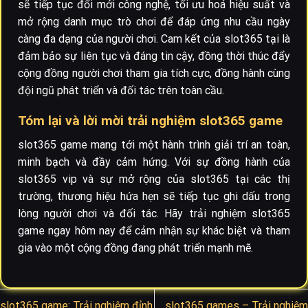
sẽ tiếp tục đổi mới công nghệ, tối ưu hoá hiệu suất và
mở rộng danh mục trò chơi để đáp ứng nhu cầu ngày
càng đa dạng của người chơi. Cam kết của slot365 tại là
đảm bảo sự liên tục và đáng tin cậy, đồng thời thúc đẩy
cộng đồng người chơi tham gia tích cực, đồng hành cùng
đội ngũ phát triển và đối tác trên toàn cầu.
Tóm lại và lời mời trải nghiệm slot365 game
slot365 game mang tới một hành trình giải trí an toàn,
minh bạch và đầy cảm hứng. Với sự đồng hành của
slot365 vip và sự mở rộng của slot365 tại các thị
trường, thương hiệu hứa hẹn sẽ tiếp tục ghi dấu trong
lòng người chơi và đối tác. Hãy trải nghiệm slot365
game ngay hôm nay để cảm nhận sự khác biệt và tham
gia vào một cộng đồng đang phát triển mạnh mẽ.
slot365 game: Trải nghiệm đỉnh
slot365 games – Trải nghiệm