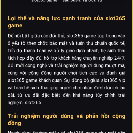
slot365 game – sản phẩm và dịch vụ
Lợi thế và năng lực cạnh tranh của slot365
game
Để nổi bật giữa các đối thủ, slot365 game tập trung vào
6 yếu tố then chốt: bảo mật và tuân thủ chuẩn quốc tế,
tốc độ thanh toán và xử lý giao dịch nhanh, hệ sinh thái
tích hợp đầy đủ, hỗ trợ khách hàng chuyên nghiệp 24/7,
đổi mới công nghệ và trải nghiệm người dùng mượt mà,
cùng với cộng đồng người chơi tích cực và đánh giá
slot365 game khách quan. Sự đồng bộ giữa slot365 vip
và toàn hệ sinh thái giúp người chơi nhận được lợi ích lâu
dài, từ ưu đãi đặc biệt đến khả năng tùy chỉnh trải
nghiệm. slot365.
Trải nghiệm người dùng và phản hồi cộng
đồng