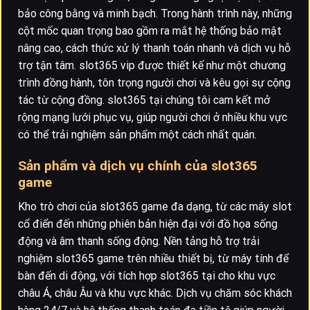
bảo công bằng và minh bạch. Trong hành trình này, những
cột mốc quan trọng bao gồm ra mắt hệ thống bảo mật
nâng cao, cách thức xử lý thanh toán nhanh và dịch vụ hỗ
trợ tận tâm. slot365 vip được thiết kế như một chương
trình đồng hành, tôn trọng người chơi và kêu gọi sự cộng
tác từ cộng đồng. slot365 tại chúng tôi cam kết mở
rộng mạng lưới phục vụ, giúp người chơi ở nhiều khu vực
có thể trải nghiệm sản phẩm một cách nhất quán.
Sản phẩm và dịch vụ chính của slot365
game
Kho trò chơi của slot365 game đa dạng, từ các máy slot
cổ điển đến những phiên bản hiện đại với đồ họa sống
động và âm thanh sống động. Nền tảng hỗ trợ trải
nghiệm slot365 game trên nhiều thiết bị, từ máy tính để
bàn đến di động, với tích hợp slot365 tại cho khu vực
châu Á, châu Âu và khu vực khác. Dịch vụ chăm sóc khách