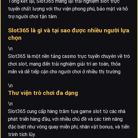
Tổng kết lại, Slot365 mang lại trải nghiệm slot trực
tuyến chất lượng với thư viện phong phú, bảo mật và hỗ
trợ người chơi tận tâm.
Slot365 là gì và tại sao được nhiều người lựa
chọn
\n
Slot365 là một nền tảng casino trực tuyến chuyên về trò
chơi slot, mang đến trải nghiệm giải trí an toàn, thỏa
mãn và dễ tiếp cận cho người chơi ở nhiều thị trường.
\n
Thư viện trò chơi đa dạng
\n
Slot365 cung cấp hàng trăm tựa game slot từ các nhà
phát triển hàng đầu, với nhiều chủ đề và các tính năng
đặc biệt như vòng quay miễn phí, nhân vật bonus, và tiến
trình tích lũy.