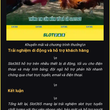
Khuyến mãi và chương trình thưởng\n
Trải nghiệm di động và hỗ trợ khách hàng
\n
Slot365 hỗ trợ trên nhiều thiết bị di động, tối ưu cho điện
thoại và máy tính bảng; đội ngũ hỗ trợ phản hồi nhanh
chóng qua chat trực tuyến, email và điện thoại.
\n
Kết luận
\n
Tổng kết lại, Slot365 mang lại trải nghiệm slot trực tuyến
chất lượng với thư viện phong phú, bảo mật và hỗ trợ người