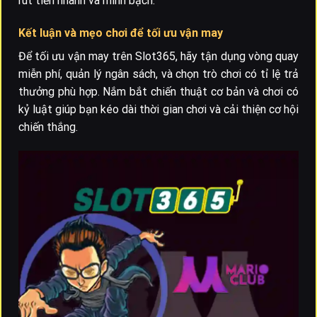
rút tiền nhanh và minh bạch.
Kết luận và mẹo chơi để tối ưu vận may
Để tối ưu vận may trên Slot365, hãy tận dụng vòng quay
miễn phí, quản lý ngân sách, và chọn trò chơi có tỉ lệ trả
thưởng phù hợp. Nắm bắt chiến thuật cơ bản và chơi có
kỷ luật giúp bạn kéo dài thời gian chơi và cải thiện cơ hội
chiến thắng.