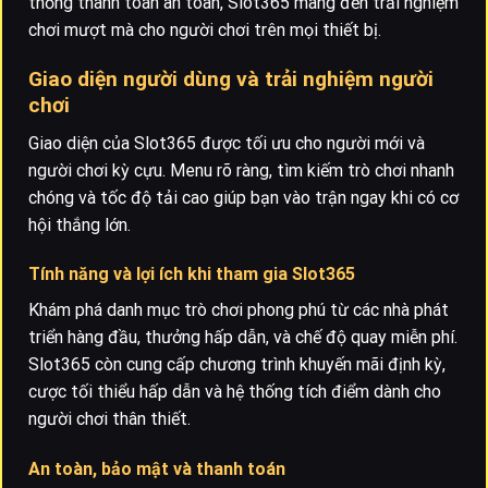
thống thanh toán an toàn, Slot365 mang đến trải nghiệm
chơi mượt mà cho người chơi trên mọi thiết bị.
Giao diện người dùng và trải nghiệm người
chơi
Giao diện của Slot365 được tối ưu cho người mới và
người chơi kỳ cựu. Menu rõ ràng, tìm kiếm trò chơi nhanh
chóng và tốc độ tải cao giúp bạn vào trận ngay khi có cơ
hội thắng lớn.
Tính năng và lợi ích khi tham gia Slot365
Khám phá danh mục trò chơi phong phú từ các nhà phát
triển hàng đầu, thưởng hấp dẫn, và chế độ quay miễn phí.
Slot365 còn cung cấp chương trình khuyến mãi định kỳ,
cược tối thiểu hấp dẫn và hệ thống tích điểm dành cho
người chơi thân thiết.
An toàn, bảo mật và thanh toán