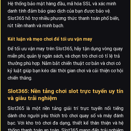
Hệ thống bảo mật hàng đầu, mã hóa SSL và xác minh
danh tính đảm bảo giao dịch của bạn được bảo vệ.
Slot365 hỗ trợ nhiều phương thức thanh toán phổ biến,
rút tiền nhanh và minh bạch.
Kết luận và mẹo chơi để tối ưu vận may
Để tối ưu vận may trên Slot365, hãy tận dụng vòng quay
miễn phí, quản lý ngân sách, và chọn trò chơi có tỉ lệ trả
thưởng phù hợp. Nắm bắt chiến thuật cơ bản và chơi có
kỷ luật giúp bạn kéo dài thời gian chơi và cải thiện cơ hội
chiến thắng.
Slot365: Nền tảng chơi slot trực tuyến uy tín
và giàu trải nghiệm
Slot365 là một nền tảng giải trí trực tuyến nổi tiếng
dành cho người yêu thích trò chơi quay số và máy đánh
bạc. Với kho trò chơi đa dạng, thiết kế thân thiện và hệ
thống thanh toán an toàn, Slot365 mang đến trải nghiệm