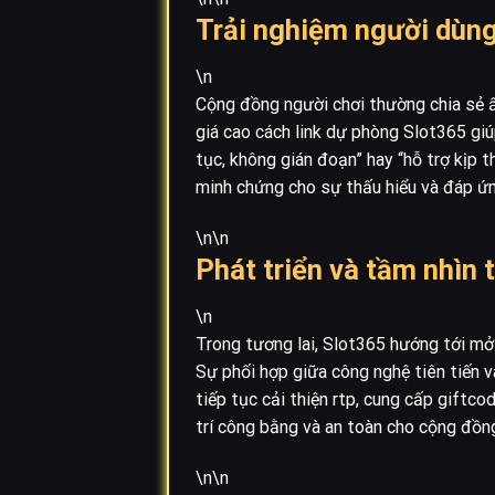
Trải nghiệm người dùng
\n
Cộng đồng người chơi thường chia sẻ ấ
giá cao cách link dự phòng Slot365 giú
tục, không gián đoạn” hay “hỗ trợ kịp t
minh chứng cho sự thấu hiểu và đáp ứn
\n\n
Phát triển và tầm nhìn 
\n
Trong tương lai, Slot365 hướng tới mở
Sự phối hợp giữa công nghệ tiên tiến v
tiếp tục cải thiện rtp, cung cấp giftc
trí công bằng và an toàn cho cộng đồn
\n\n