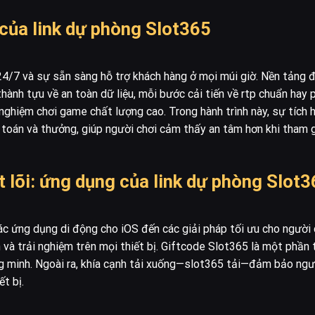
của link dự phòng Slot365
4/7 và sự sẵn sàng hỗ trợ khách hàng ở mọi múi giờ. Nền tảng đ
hành tựu về an toàn dữ liệu, mỗi bước cải tiến về rtp chuẩn hay
nghiệm chơi game chất lượng cao. Trong hành trình này, sự tích 
 toán và thưởng, giúp người chơi cảm thấy an tâm hơn khi tham g
t lõi: ứng dụng của link dự phòng Slot
c ứng dụng di động cho iOS đến các giải pháp tối ưu cho người d
 và trải nghiệm trên mọi thiết bị. Giftcode Slot365 là một phần
g minh. Ngoài ra, khía cạnh tải xuống—slot365 tải—đảm bảo ngư
t bị.