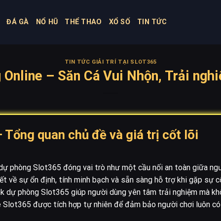
ĐÁ GÀ
NỔ HŨ
THỂ THAO
XỔ SỐ
TIN TỨC
TIN TỨC GIẢI TRÍ TẠI SLOT365
Online – Săn Cá Vui Nhộn, Trải nghiệ
 Tổng quan chủ đề và giá trị cốt lõi
nk dự phòng Slot365 đóng vai trò như một cầu nối an toàn giữa ngư
t về sự ổn định, tính minh bạch và sẵn sàng hỗ trợ khi gặp sự cố
nk dự phòng Slot365 giúp người dùng yên tâm trải nghiệm mà khô
e Slot365 được tích hợp tự nhiên để đảm bảo người chơi luôn có 