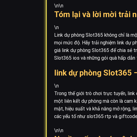
\n\n
Tóm lại và lời mời trải
\n
Link dự phòng Slot365 không chỉ là mộ
mọi mức độ. Hãy trải nghiệm link dự ph
giá link dự phòng Slot365 để chia sẻ 
Slot365 ios và những gói quà hấp dẫn 
link dự phòng Slot365 –
\n
Trong thế giới trò chơi trực tuyến, li
một liên kết dự phòng mà còn là cam kế
mật, hiệu suất và khả năng mở rộng, li
các yếu tố như slot365 rtp và giftcod
\n\n