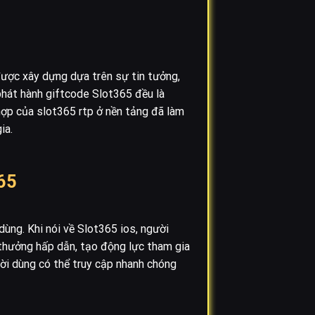
ược xây dựng dựa trên sự tin tưởng,
 phát hành giftcode Slot365 đều là
hợp của slot365 rtp ở nền tảng đã làm
ia.
365
ùng. Khi nói về Slot365 ios, người
 thưởng hấp dẫn, tạo động lực tham gia
ời dùng có thể truy cập nhanh chóng