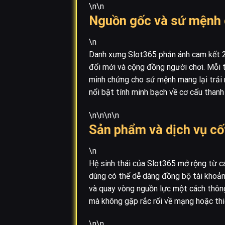
\n\n
Nguồn gốc và sứ mệnh 
\n
Danh xưng Slot365 phản ánh cam kết 2
đổi mới và cộng đồng người chơi. Mỗi t
minh chứng cho sứ mệnh mang lại trải 
nổi bật tính minh bạch về cơ cấu thanh
\n\n
\n\n
Sản phẩm và dịch vụ cố
\n
Hệ sinh thái của Slot365 mở rộng từ cá
dùng có thể dễ dàng đồng bộ tài khoản
và quay vòng nguồn lực một cách thôn
mà không gặp rắc rối về mạng hoặc thiế
\n\n