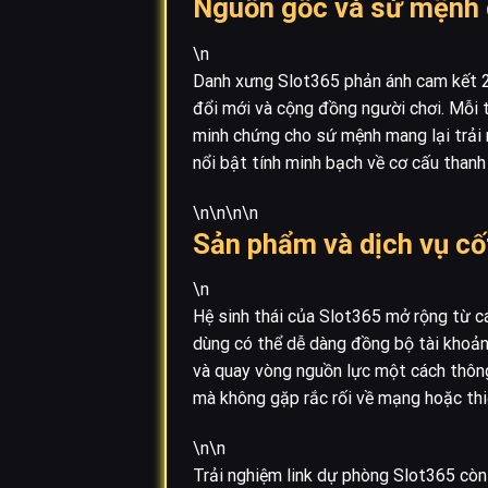
Nguồn gốc và sứ mệnh 
\n
Danh xưng Slot365 phản ánh cam kết 2
đổi mới và cộng đồng người chơi. Mỗi t
minh chứng cho sứ mệnh mang lại trải 
nổi bật tính minh bạch về cơ cấu thanh
\n\n
\n\n
Sản phẩm và dịch vụ cố
\n
Hệ sinh thái của Slot365 mở rộng từ cá
dùng có thể dễ dàng đồng bộ tài khoản
và quay vòng nguồn lực một cách thôn
mà không gặp rắc rối về mạng hoặc thiế
\n\n
Trải nghiệm link dự phòng Slot365 còn 